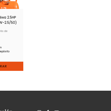
iwa 2.5HP
NW-2.5/50)
rés de
on
depósito