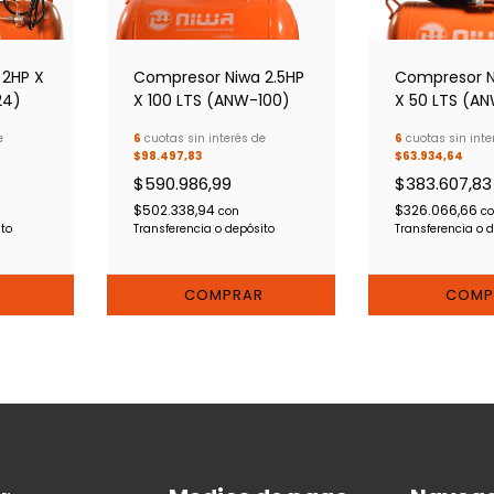
 2HP X
Compresor Niwa 2.5HP
Compresor N
24)
X 100 LTS (ANW-100)
X 50 LTS (A
e
6
cuotas sin interés de
6
cuotas sin inte
$98.497,83
$63.934,64
$590.986,99
$383.607,83
$502.338,94
$326.066,66
con
c
ito
Transferencia o depósito
Transferencia o 