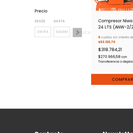
Precio
Compresor Niwa
DESDE
HASTA
24 LTS (ANW-2/
APLICAR
6
cuotas sin interés d
$53.130,70
$318.784,21
$270.966,58
con
Transferencia o depós