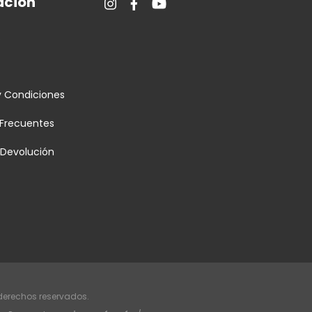
ción
s
y Condiciones
 Frecuentes
e Devolución
 derechos reservados.