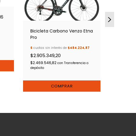
Bicicleta
16
6
cuotas sin
$663.55
Bicicleta Carbono Venzo Etna
$564.017,
Pro
depósito
6
cuotas sin interés de
$484.224,87
$2.905.349,20
$2.469.546,82
con
Transferencia o
depósito
COMPRAR