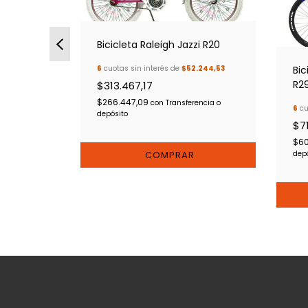
Bicicleta Raleigh Jazzi R20
6
cuotas sin interés de
$52.244,53
or 2x9
Bic
R2
$313.467,17
$266.447,09
con
Transferencia o
6.355,92
6
cu
depósito
$7
$60
ncia o
dep