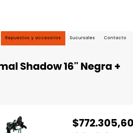
Repuestos y accesorios
Sucursales
Contacto
imal Shadow 16" Negra +
$772.305,6