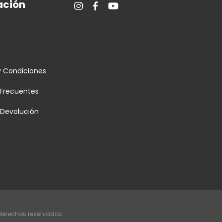
ción
s
y Condiciones
 Frecuentes
e Devolución
 derechos reservados.