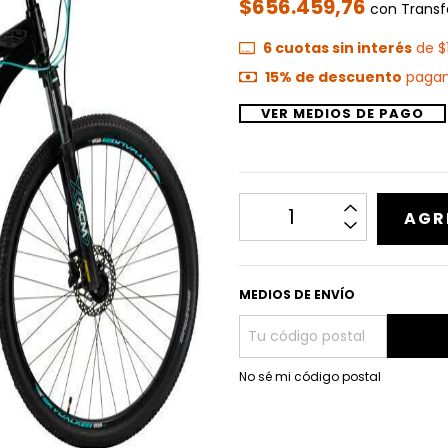
$656.459,76
con
Transf
6
cuotas sin interés
de
$
15% de descuento
pagand
VER MEDIOS DE PAGO
MEDIOS DE ENVÍO
No sé mi código postal