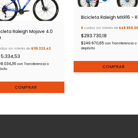
Bicicleta Raleigh MXR16 - R
6
cuotas sin interés de
$48.955,03
icleta Raleigh Mojave 4.0
$293.730,18
9
$249.670,65
con
Transferencia o
depósito
otas sin interés de
$119.222,42
15.334,53
8.034,35
con
Transferencia o
ósito