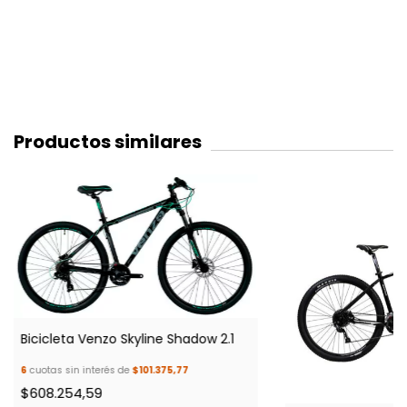
Productos similares
Bicicleta Venzo Skyline Shadow 2.1
6
cuotas sin interés de
$101.375,77
$608.254,59