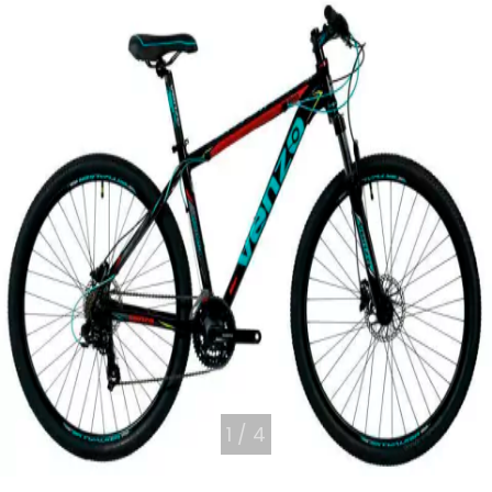
1
/
4