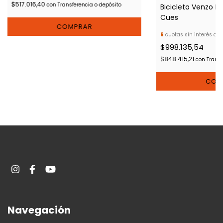
$517.016,40
con
Transferencia o depósito
Bicicleta Venzo R
Cues
COMPRAR
6
cuotas sin interés de
$998.135,54
$848.415,21
con
Transf
COM
Navegación