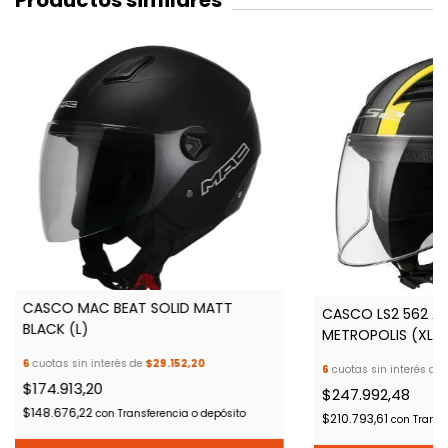
Productos similares
CASCO MAC BEAT SOLID MATT
CASCO LS2 562 A
BLACK (L)
METROPOLIS (XL)
6
cuotas sin interés de
$29.152,20
6
cuotas sin interés de
$174.913,20
$247.992,48
$148.676,22
con
Transferencia o depósito
$210.793,61
con
Transf